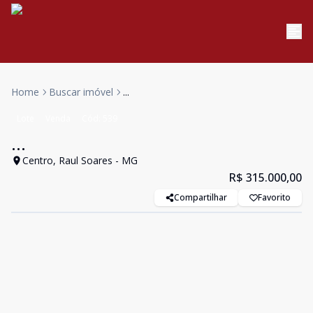
Home
Buscar imóvel
...
Lote
Venda
Cód:
539
...
Centro, Raul Soares - MG
R$ 315.000,00
Compartilhar
Favorito