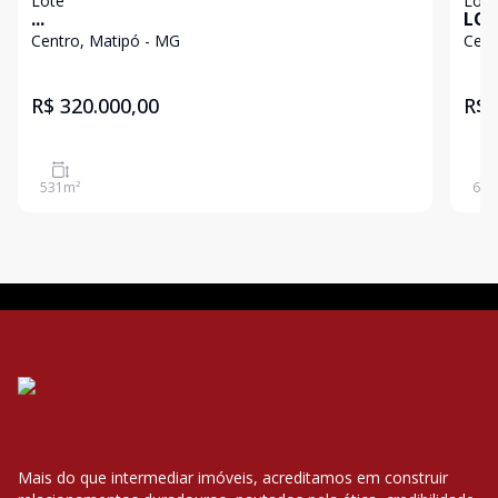
Lote
Lote
...
LOT
Centro, Matipó - MG
Cent
R$ 320.000,00
R$ 
531
m²
630
Mais do que intermediar imóveis, acreditamos em construir