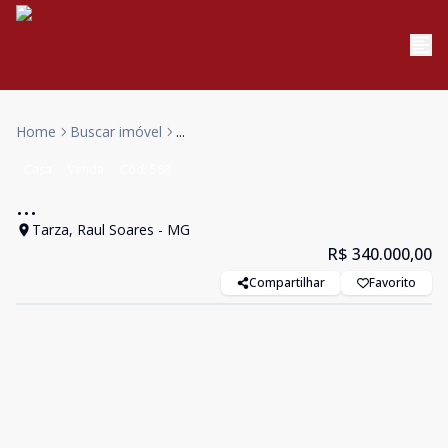
Home
Buscar imóvel
...
Casa
Venda
Cód:
568
...
Tarza, Raul Soares - MG
R$ 340.000,00
Compartilhar
Favorito