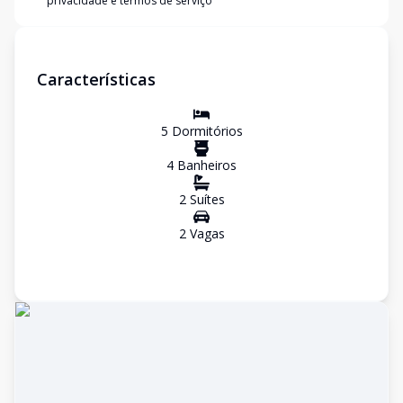
privacidade e termos de serviço
Características
5
Dormitório
s
4
Banheiro
s
2
Suíte
s
2
Vaga
s