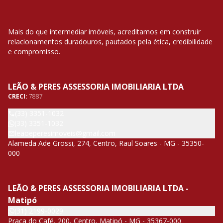
Mais do que intermediar imóveis, acreditamos em construir
relacionamentos duradouros, pautados pela ética, credibilidade
e compromisso.
LEÃO & PERES ASSESSORIA IMOBILIARIA LTDA
CRECI:
7887
(33) 3351-1032
(33) 3351-1032
leaoeperesimoveis@gmail.com
Alameda Ade Grossi, 274, Centro, Raul Soares - MG - 35350-
000
LEÃO & PERES ASSESSORIA IMOBILIARIA LTDA -
Matipó
(31) 2199-0029
Praça do Café, 200, Centro, Matipó - MG - 35367-000